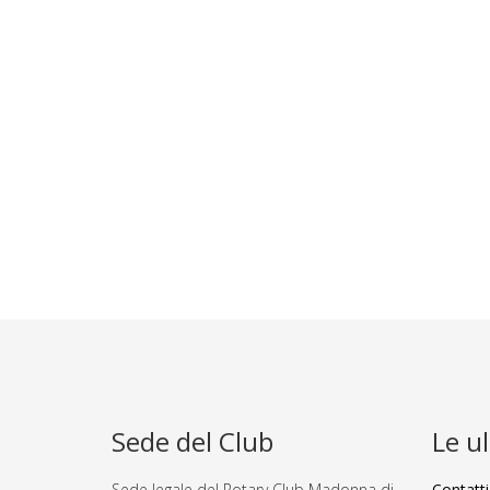
Sede del Club
Le u
Sede legale del Rotary Club Madonna di
Contatti