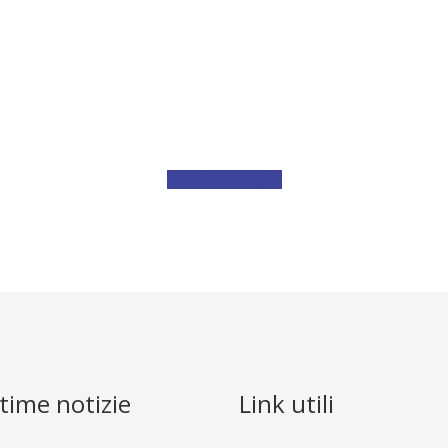
I nostri 30 anni (1986-2016
Accedi alla pagina
ltime notizie
Link utili