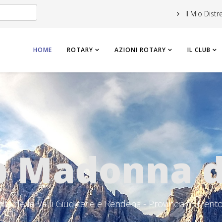
Il Mio Distr
HOME
ROTARY
AZIONI ROTARY
IL CLUB
b Madonna d
à delle Valli Giudicarie e Rendena - Provincia di Trento 