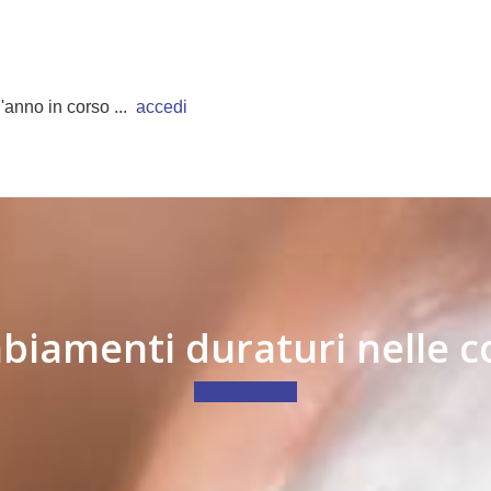
l'anno in corso ...
accedi
biamenti duraturi nelle c
Aiutaci subito !