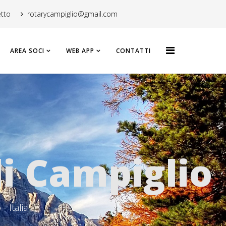
etto
rotarycampiglio@gmail.com
AREA SOCI
WEB APP
CONTATTI
i Campiglio
- Italia