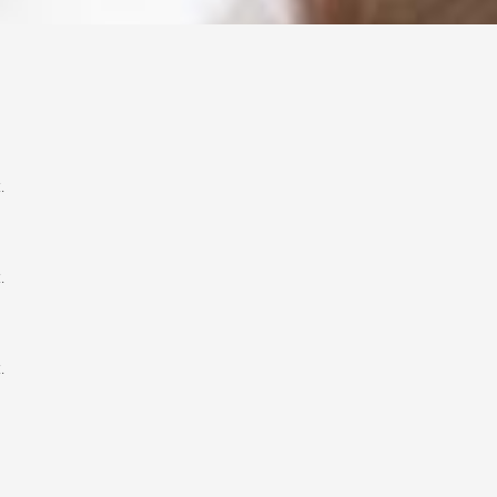
.
.
.